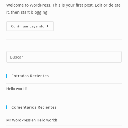
entrada:
entrada:
entrada:
la
Welcome to WordPress. This is your first post. Edit or delete
entrada:
it, then start blogging!
Hello
Continuar Leyendo
World!
Buscar
en
esta
web
Entradas Recientes
Hello world!
Comentarios Recientes
Mr WordPress
en
Hello world!