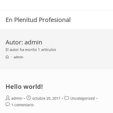
Saltar
al
contenido
En Plenitud Profesional
Autor:
admin
El autor ha escrito 1 artículos
>
admin
Hello world!
Autor
Publicación
Categoría
admin
octubre 20, 2017
Uncategorized
de
de
de
Comentarios
1 comentario
la
la
la
de